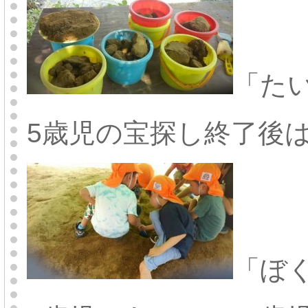
「た
5歳児の宝探し終了後は
「ぼ