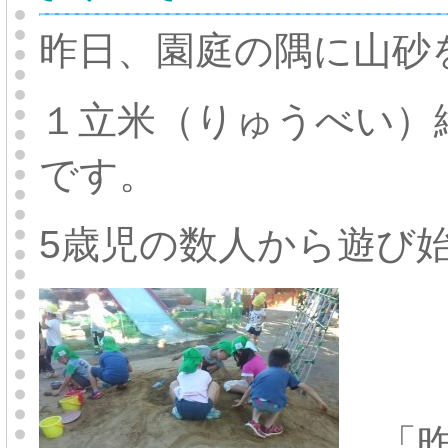
昨日、園庭の隅に山砂
１立米（りゅうべい）縦
です。
5歳児の数人から遊び
「昨