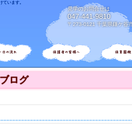
けています。
見学のお問合せは
047-441-9810
〒273-0121 千葉県鎌ケ谷
一日の流れ
保護者の皆様へ
保育園概
ブログ