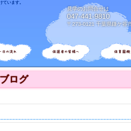
けています。
見学のお問合せは
047-441-9810
〒273-0121 千葉県鎌ケ谷
一日の流れ
保護者の皆様へ
保育園概
ブログ