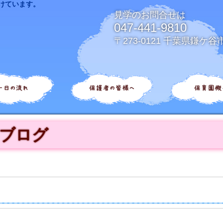
けています。
見学のお問合せは
047-441-9810
〒273-0121 千葉県鎌ケ谷
一日の流れ
保護者の皆様へ
保育園概
ブログ