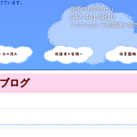
けています。
見学のお問合せは
047-441-9810
〒273-0121 千葉県鎌ケ谷
一日の流れ
保護者の皆様へ
保育園概
ブログ