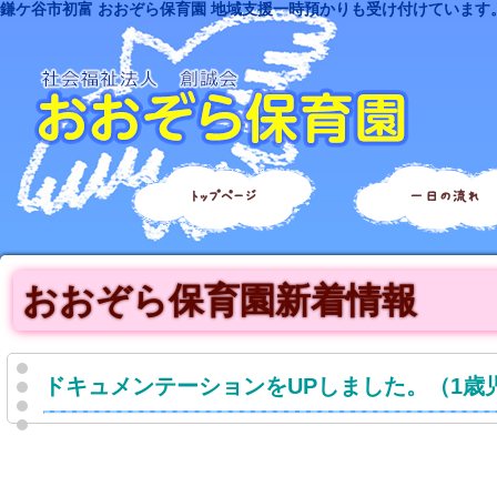
鎌ケ谷市初富 おおぞら保育園 地域支援一時預かりも受け付けています
トップページ
一日の流れ
おおぞら保育園新着情報
ドキュメンテーションをUPしました。（1歳