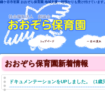
鎌ケ谷市初富 おおぞら保育園 地域支援一時預かりも受け付けています
トップページ
一日の流れ
おおぞら保育園新着情報
ドキュメンテーションをUPしました。（1歳