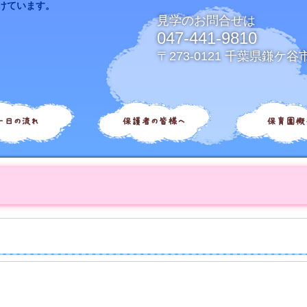
けています。
見学のお問合せは
047-441-9810
〒273-0121 千葉県鎌ケ谷
一日の流れ
保護者の皆様へ
保育園概