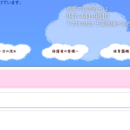
けています。
見学のお問合せは
047-441-9810
〒273-0121 千葉県鎌ケ谷
一日の流れ
保護者の皆様へ
保育園概