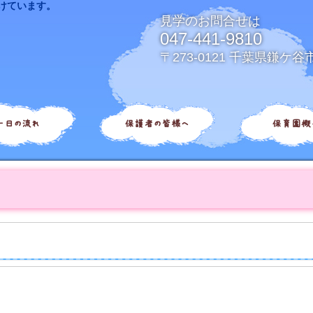
けています。
見学のお問合せは
047-441-9810
〒273-0121 千葉県鎌ケ谷
一日の流れ
保護者の皆様へ
保育園概