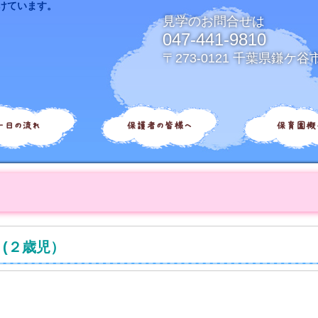
けています。
見学のお問合せは
047-441-9810
〒273-0121 千葉県鎌ケ谷
一日の流れ
保護者の皆様へ
保育園概
(２歳児）