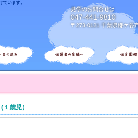
けています。
見学のお問合せは
047-441-9810
〒273-0121 千葉県鎌ケ谷
一日の流れ
保護者の皆様へ
保育園概
(１歳児）