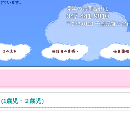
けています。
見学のお問合せは
047-441-9810
〒273-0121 千葉県鎌ケ谷
一日の流れ
保護者の皆様へ
保育園概
(1歳児・２歳児）