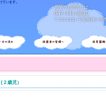
けています。
見学のお問合せは
047-441-9810
〒273-0121 千葉県鎌ケ谷
一日の流れ
保護者の皆様へ
保育園概
(２歳児）