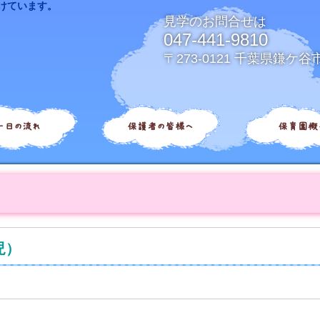
けています。
見学のお問合せは
047-441-9810
〒273-0121 千葉県鎌ケ谷
一日の流れ
保護者の皆様へ
保育園概
児）