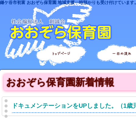
鎌ケ谷市初富 おおぞら保育園 地域支援一時預かりも受け付けています
トップページ
一日の流れ
おおぞら保育園新着情報
ドキュメンテーションをUPしました。（1歳