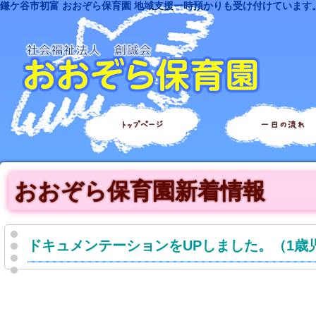
鎌ケ谷市初富 おおぞら保育園 地域支援一時預かりも受け付けています
トップページ
一日の流れ
おおぞら保育園新着情報
ドキュメンテーションをUPしました。（1歳