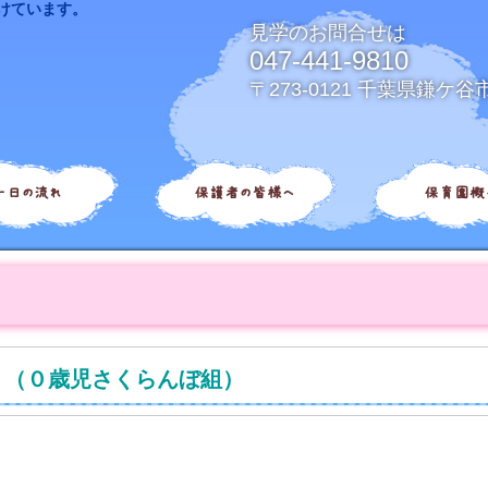
けています。
見学のお問合せは
047-441-9810
〒273-0121 千葉県鎌ケ谷
一日の流れ
保護者の皆様へ
保育園概
。（０歳児さくらんぼ組）