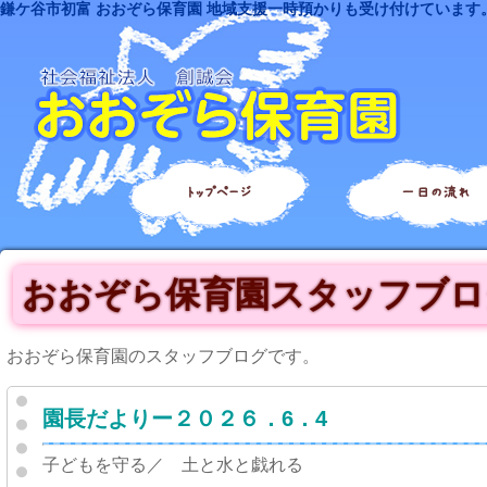
鎌ケ谷市初富 おおぞら保育園 地域支援一時預かりも受け付けています
トップページ
一日の流れ
おおぞら保育園スタッフブロ
おおぞら保育園のスタッフブログです。
園長だよりー２０２６．6．4
子どもを守る／ 土と水と戯れる