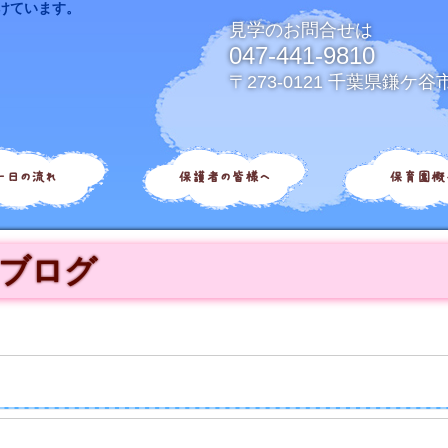
けています。
見学のお問合せは
047-441-9810
〒273-0121 千葉県鎌ケ谷
一日の流れ
保護者の皆様へ
保育園概
ブログ